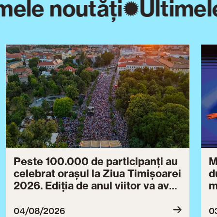
mele noutăți
Ultimel
Peste 100.000 de participanți au
M
celebrat orașul la Ziua Timișoarei
d
2026. Ediția de anul viitor va avea
m
loc între 30 iulie și 3 august 2027
B
ce
04/08/2026
0